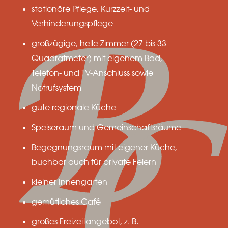
stationäre Pflege, Kurzzeit- und
Verhinderungspflege
großzügige, helle Zimmer (27 bis 33
Quadratmeter) mit eigenem Bad,
Telefon- und TV-Anschluss sowie
Notrufsystem
gute regionale Küche
Speiseraum und Gemeinschaftsräume
Begegnungsraum mit eigener Küche,
buchbar auch für private Feiern
kleiner Innengarten
gemütliches Café
großes Freizeitangebot, z. B.